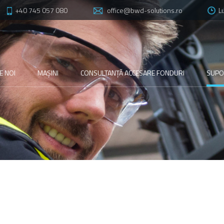
+40 745 057 080
office@bwd-solutions.ro
Lu
E NOI
MAȘINI
CONSULTANȚĂ
ACCESARE
FONDURI
SUPOR