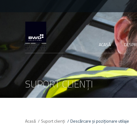
ACASĂ
DESPR
SUPORT CLIENȚI
Acasă
Suport clienți
Descărcare și poziționare utilaje